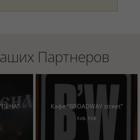
Наших Партнеров
“ПЕНА”
Кафе “BROADWAY street”
Каф
,
Коф