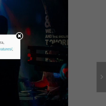
та,
eatures/
,