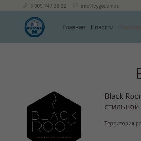
8 909 747 38 32
info@vygodam.ru
Главная
Новости
Партне
Black Ro
стильной
Территория ра