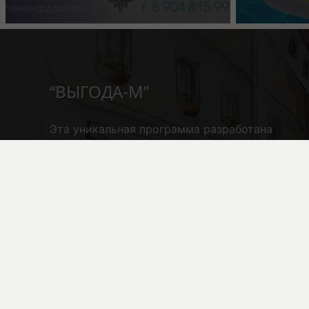
“ВЫГОДА-М”
Эта уникальная программа
разработана
специально для служащих, трудящихся, и
рабочих с низким и средним заработком
труда.