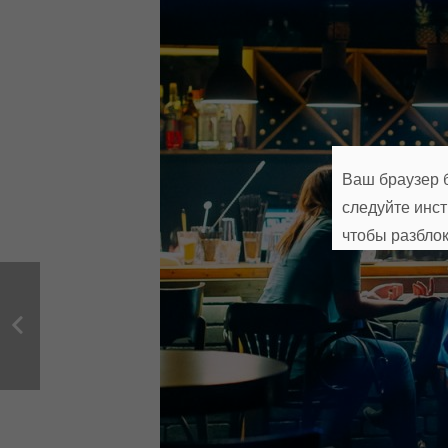
Ваш браузер б
следуйте инс
чтобы разбло