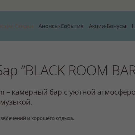
рские Скидки
Анонсы-События
Акции-Бонусы
Н
Бар “BLACK ROOM BAR
om – камерный бар с уютной атмосфер
 музыкой.
звлечений и хорошего отдыха.