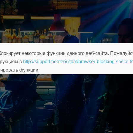
локирует некоторые функции данного веб-сайта. Пожалуйс
трукциям в
http://support.heateor.com/browser-blocking-social-f
кировать функции.