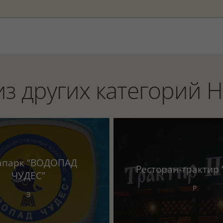
из других категорий 
апарк “ВОДОПАД
Ресторан-трактир 
ЧУДЕС”
Р
З