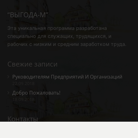
“ВЫГОДА-М”
Эта уникальная программа
разработана
специально для служащих, трудящихся, и
рабочих с низким и средним заработком труда.
Свежие записи
Руководителям Предприятий И Организаций
22.09.2018
Добро Пожаловать!
18.09.2018
Контакты
info@vygodam.ru