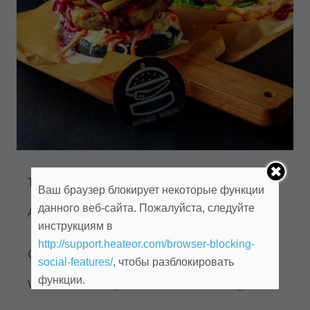
Телефон:
(3519) 22-80-12
Ваш браузер блокирует некоторые функции
данного веб-сайта. Пожалуйста, следуйте
Адрес:
ул. Горького,
23
инструкциям в
http://support.heateor.com/browser-blocking-
Сайт:
http://brothersburgers.ru/
social-features/
, чтобы разблокировать
функции.
VK:
https://vk.com/brozersburgers