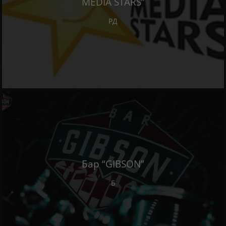
MEDIA STARS”
РД
Бар “GIBSON”
Б