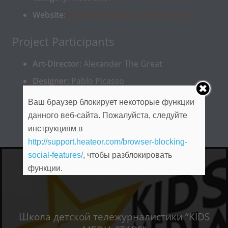
Website:
impreza-landing.us-themes.com
Project Participants
Art-Director:
Alexander The Great
Designer:
Pablo Picasso
Developer:
Charles Darwin
Ваш браузер блокирует некоторые функции
Manager:
Christopher Columbus
данного веб-сайта. Пожалуйста, следуйте
инструкциям в
http://support.heateor.com/browser-blocking-
social-features/
, чтобы разблокировать
функции.
Школа детской тележурналистики “KIDS