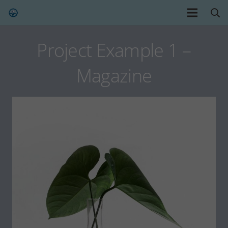
Project Example 1 –
Magazine