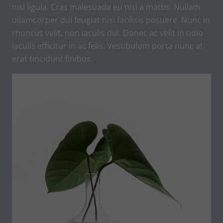
nisl ligula. Cras malesuada eu nisl a mattis. Nullam
ullamcorper dui feugiat nisi facilisis posuere. Nunc in
rhoncus velit, non iaculis dui. Donec ac velit in odio
iaculis efficitur in ac felis. Vestibulum porta nunc at
erat tincidunt finibus.