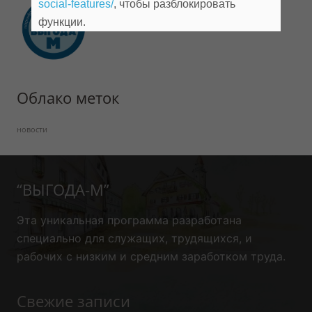
social-features/
, чтобы разблокировать
18.09.2018
функции.
Облако меток
новости
“ВЫГОДА-М”
Эта уникальная программа
разработана
специально для служащих, трудящихся, и
рабочих с низким и средним заработком труда.
Свежие записи