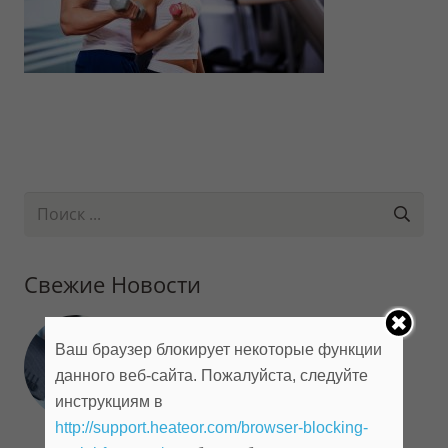
Свежие Новости
Руководителям
Предприятий И
Ваш браузер блокирует некоторые функции
Организаций
данного веб-сайта. Пожалуйста, следуйте
22.09.2018
инструкциям в
http://support.heateor.com/browser-blocking-
Добро Пожаловать!