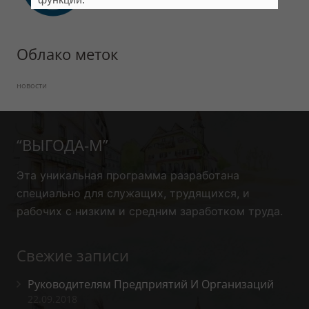
Облако меток
новости
“ВЫГОДА-М”
Эта уникальная программа
разработана
специально для служащих, трудящихся, и
рабочих с низким и средним заработком труда.
Свежие записи
Руководителям Предприятий И Организаций
22.09.2018