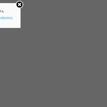
та,
eatures/
,