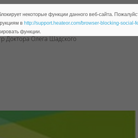
локирует некоторые функции данного веб-сайта. Пожалуйс
трукциям в
http://support.heateor.com/browser-blocking-social-f
кировать функции.
р Доктора Олега Шадского