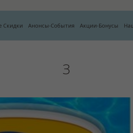
е Скидки
Анонсы-События
Акции-Бонусы
На
З