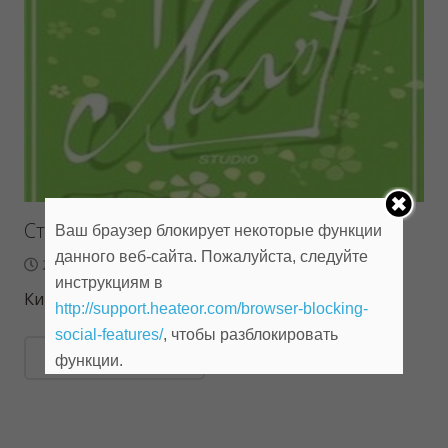
Студия салон “НАВИ”
Ваш браузер блокирует некоторые функции
данного веб-сайта. Пожалуйста, следуйте
21.09.2018
инструкциям в
Кинотеатр - JazzCinema
http://support.heateor.com/browser-blocking-
social-features/
, чтобы разблокировать
ЧИТАТЬ ДАЛЕЕ
функции.